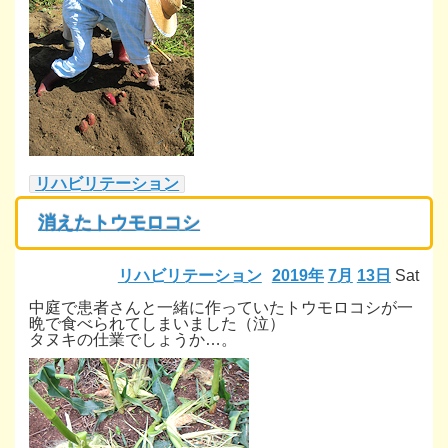
リハビリテーション
消えたトウモロコシ
リハビリテーション
2019年
7月
13日
Sat
中庭で患者さんと一緒に作っていたトウモロコシが一
晩で食べられてしまいました（泣）
タヌキの仕業でしょうか…。