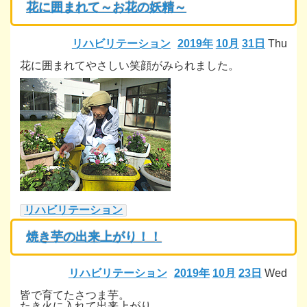
花に囲まれて～お花の妖精～
リハビリテーション
2019年
10月
31日
Thu
花に囲まれてやさしい笑顔がみられました。
リハビリテーション
焼き芋の出来上がり！！
リハビリテーション
2019年
10月
23日
Wed
皆で育てたさつま芋。
たき火に入れて出来上がり。