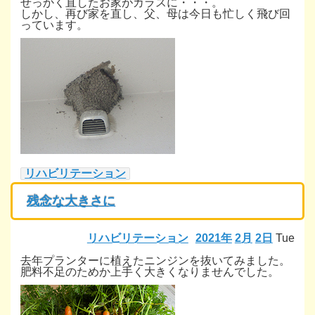
せっかく直したお家がカラスに・・・。
しかし、再び家を直し、父、母は今日も忙しく飛び回
っています。
リハビリテーション
残念な大きさに
リハビリテーション
2021年
2月
2日
Tue
去年プランターに植えたニンジンを抜いてみました。
肥料不足のためか上手く大きくなりませんでした。