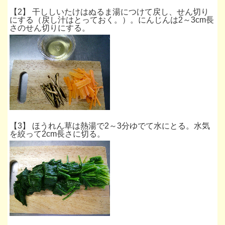
*
【2】 干ししいたけはぬるま湯につけて戻し、せん切り
にする（戻し汁はとっておく。）。にんじんは2～3cm長
さのせん切りにする。
*
【3】 ほうれん草は熱湯で2～3分ゆでて水にとる。水気
を絞って2cm長さに切る。
*