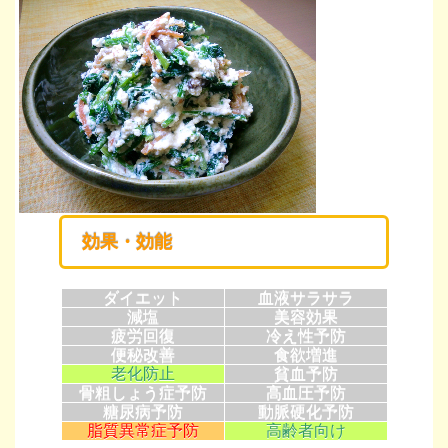
効果・効能
ダイエット
血液サラサラ
減塩
美容効果
疲労回復
冷え性予防
便秘改善
食欲増進
老化防止
貧血予防
骨粗しょう症予防
高血圧予防
糖尿病予防
動脈硬化予防
脂質異常症予防
高齢者向け