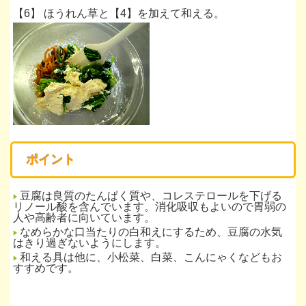
*
【6】 ほうれん草と【4】を加えて和える。
*
ポイント
豆腐は良質のたんぱく質や、コレステロールを下げる
リノール酸を含んでいます。消化吸収もよいので胃弱の
人や高齢者に向いています。
なめらかな口当たりの白和えにするため、豆腐の水気
はきり過ぎないようにします。
和える具は他に、小松菜、白菜、こんにゃくなどもお
すすめです。