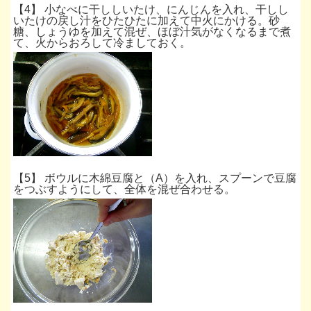
【4】 小なべに干ししいたけ、にんじんを入れ、干しし
いたけの戻し汁をひたひたに加えて中火にかける。砂
糖、しょうゆを加えて混ぜ、ほぼ汁気がなくなるまで煮
て、火からおろして冷ましておく。
*
【5】 ボウルに木綿豆腐と（A）を入れ、スプーンで豆腐
をつぶすようにして、全体を混ぜ合わせる。