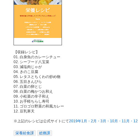
【収録レシピ】
01. 白身魚のカレーシチュー
02. シーフード八宝菜
03. 減塩肉じゃが
04. きのこ豆腐
05. レタスとちくわの炒め物
06. 五目きんぴら
07. 白菜の卵とじ
08. 白菜の梅かつお和え
09. 小松菜の辛子和え
10. お手軽ちらし寿司
11. ゴロゴロ野菜の和風カレー
12. 豆乳寒天
※上記のレシピは公式サイトにて
2019年1月・2月・3月・10月・11月・
栄養給食課
総務課