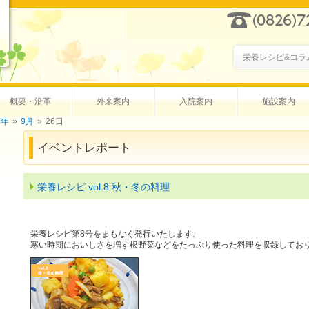
栄養レシピ&コラ
概要・沿革
外来案内
入院案内
施設案内
0年
»
9月
»
26日
イベントレポート
栄養レシピ vol.8 秋・冬の料理
栄養レシピ第8号をまもなく発行いたします。
寒い時期においしさを増す根野菜などをたっぷり使った料理を収録してお