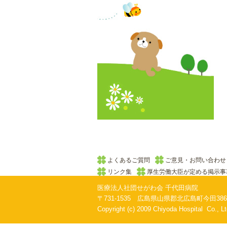
よくあるご質問
ご意見・お問い合わせ
リンク集
厚生労働大臣が定める掲示事
医療法人社団せがわ会 千代田病院
〒731-1535 広島県山県郡北広島町今田3860番地 T
Copyright (c) 2009 Chiyoda Hospital Co., Ltd