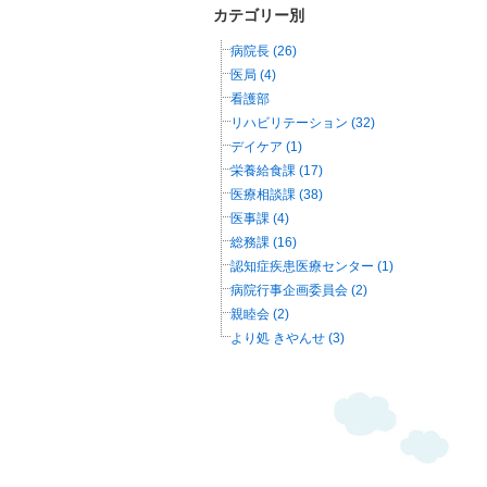
カテゴリー別
病院長 (26)
医局 (4)
看護部
リハビリテーション (32)
デイケア (1)
栄養給食課 (17)
医療相談課 (38)
医事課 (4)
総務課 (16)
認知症疾患医療センター (1)
病院行事企画委員会 (2)
親睦会 (2)
より処 きやんせ (3)