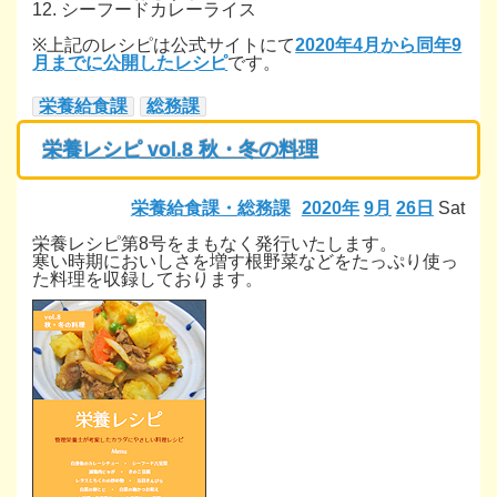
12. シーフードカレーライス
※上記のレシピは公式サイトにて
2020年4月から同年9
月までに公開したレシピ
です。
栄養給食課
総務課
栄養レシピ vol.8 秋・冬の料理
栄養給食課・総務課
2020年
9月
26日
Sat
栄養レシピ第8号をまもなく発行いたします。
寒い時期においしさを増す根野菜などをたっぷり使っ
た料理を収録しております。