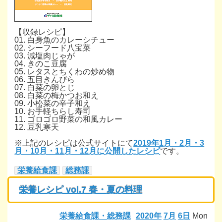
【収録レシピ】
01. 白身魚のカレーシチュー
02. シーフード八宝菜
03. 減塩肉じゃが
04. きのこ豆腐
05. レタスとちくわの炒め物
06. 五目きんぴら
07. 白菜の卵とじ
08. 白菜の梅かつお和え
09. 小松菜の辛子和え
10. お手軽ちらし寿司
11. ゴロゴロ野菜の和風カレー
12. 豆乳寒天
※上記のレシピは公式サイトにて
2019年1月・2月・3
月・10月・11月・12月に公開したレシピ
です。
栄養給食課
総務課
栄養レシピ vol.7 春・夏の料理
栄養給食課・総務課
2020年
7月
6日
Mon