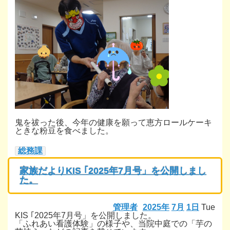
鬼を祓った後、今年の健康を願って恵方ロールケーキ
ときな粉豆を食べました。
総務課
家族だよりKIS ｢2025年7月号」を公開しまし
た。
管理者
2025年
7月
1日
Tue
KIS ｢2025年7月号」を公開しました。
「ふれあい看護体験」の様子や、当院中庭での「芋の