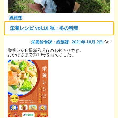
総務課
栄養レシピ vol.10 秋・冬の料理
栄養給食課・総務課
2021年
10月
2日
Sat
栄養レシピ最新号発行のお知らせです。
おかげさまで第10号を迎えました。