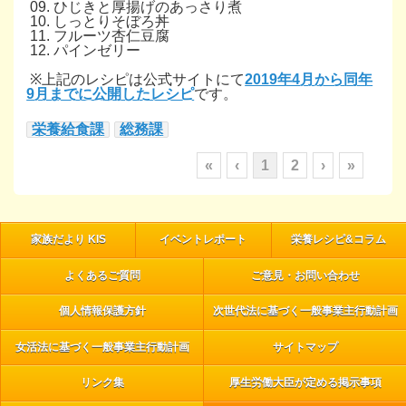
09. ひじきと厚揚げのあっさり煮
10. しっとりそぼろ丼
11. フルーツ杏仁豆腐
12. パインゼリー
※上記のレシピは公式サイトにて
2019年4月から同年
9月までに公開したレシピ
です。
栄養給食課
総務課
«
‹
1
2
›
»
家族だより KIS
イベントレポート
栄養レシピ&コラム
よくあるご質問
ご意見・お問い合わせ
個人情報保護方針
次世代法に基づく一般事業主行動計画
女活法に基づく一般事業主行動計画
サイトマップ
リンク集
厚生労働大臣が定める掲示事項