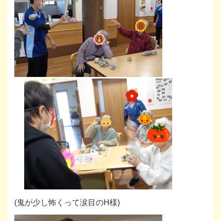
(鬼が少し怖くって涙目のH様)