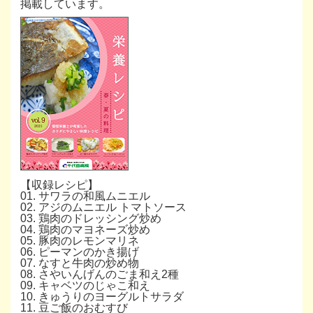
掲載しています。
【収録レシピ】
01. サワラの和風ムニエル
02. アジのムニエル トマトソース
03. 鶏肉のドレッシング炒め
04. 鶏肉のマヨネーズ炒め
05. 豚肉のレモンマリネ
06. ピーマンのかき揚げ
07. なすと牛肉の炒め物
08. さやいんげんのごま和え2種
09. キャベツのじゃこ和え
10. きゅうりのヨーグルトサラダ
11. 豆ご飯のおむすび