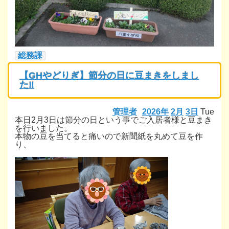
総務課
【GHやどりぎ】節分の日に豆まきをしまし
た‼
管理者
2026年
2月
3日
Tue
本日2月3日は節分の日という事でご入居者様と豆まき
を行いました。
本物の豆を当てると痛いので新聞紙を丸めて豆を作
り、