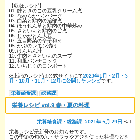
【収録レシピ】
01. 鮭ときのこの豆乳クリーム煮
02. なめらかハンバーグ
03. 白菜と鶏肉の治部煮
04. ほうれん草と鶏肉の中華炒め
05. さといもと鶏肉の旨煮
06. じゃがとん大豆
07. 五目野菜の辛子和え
08. かぶのレモン漬け
09. けんちん汁
10. 牛肉とさといものスープ
11. 和風パンナコッタ
12. いちじくのコンポート
※上記のレシピは公式サイトにて
2020年1月・2月・3
月・10月・11月・12月に公開したレシピ
です。
栄養給食課
総務課
栄養レシピ vol.9 春・夏の料理
栄養給食課・総務課
2021年
5月
29日
Sat
栄養レシピ最新号のお知らせです。
この季節の旬の魚・サワラやアジを使った料理などを