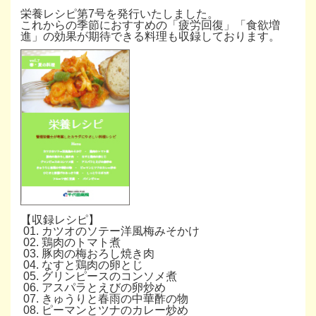
栄養レシピ第7号を発行いたしました。
これからの季節におすすめの「疲労回復」「食欲増
進」の効果が期待できる料理も収録しております。
【収録レシピ】
01. カツオのソテー洋風梅みそかけ
02. 鶏肉のトマト煮
03. 豚肉の梅おろし焼き肉
04. なすと鶏肉の卵とじ
05. グリンピースのコンソメ煮
06. アスパラとえびの卵炒め
07. きゅうりと春雨の中華酢の物
08. ピーマンとツナのカレー炒め