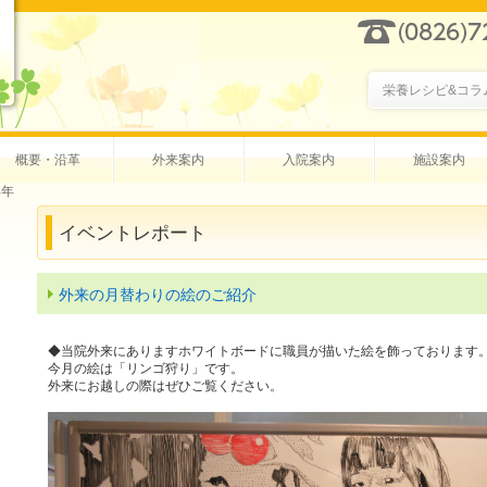
栄養レシピ&コラ
概要・沿革
外来案内
入院案内
施設案内
4年
イベントレポート
外来の月替わりの絵のご紹介
◆当院外来にありますホワイトボードに職員が描いた絵を飾っております
今月の絵は「リンゴ狩り」です。
外来にお越しの際はぜひご覧ください。