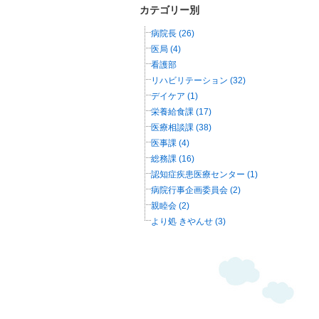
カテゴリー別
病院長 (26)
医局 (4)
看護部
リハビリテーション (32)
デイケア (1)
栄養給食課 (17)
医療相談課 (38)
医事課 (4)
総務課 (16)
認知症疾患医療センター (1)
病院行事企画委員会 (2)
親睦会 (2)
より処 きやんせ (3)